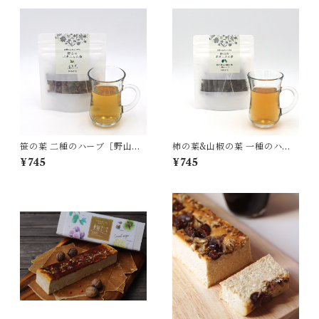
笹の葉 二種のハーブ［野山の
柿の葉&山椒の葉 一種のハー
ボタニカル茶］
ブ［野山のボタニカル茶］
¥745
¥745