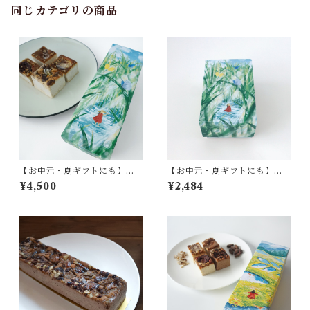
同じカテゴリの商品
【お中元・夏ギフトにも】麹
【お中元・夏ギフトにも】麹
チーズケーキ・夏のきらめき
チーズケーキ「夏の果実とフ
¥4,500
¥2,484
ギフトBOX（ラッピング・カ
ランボワーズ」（ハーフサイ
ード対応可）
ズ1~3人用）夏のきらめきギフ
トBOX