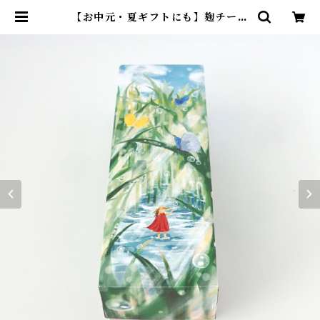
【お中元・夏ギフトにも】麹チーズ
ケーキ「夏の果実とフランボワー
ズ」（レギュラーサイズ4~6人用）
夏のきらめきギフトBOX | 里山BO
TANICAL オンラインストア