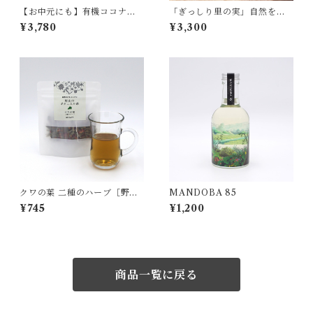
【お中元にも】有機ココナッ
「ぎっしり里の実」自然をた
ツシュガーの麹チーズケーキ
べる 麹チーズケーキ 4~6人用
¥3,780
¥3,300
４〜６人用［無添加・グルテ
ンフリー］
クワの葉 二種のハーブ［野山
MANDOBA 85
のボタニカル茶］
¥745
¥1,200
商品一覧に戻る