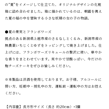
の“夏”をイメージして仕立てた、オリジナルデザインの化粧
箱に詰め合わせました。箱に描かれているのは、朝露を携え
た夏の稲の中を冒険する小さな妖精の女の子の物語。
●夏の果実とフランボワーズ
拠点のある新潟県上越市産のさるなしとくるみ、新潟市産の
無農薬いちじくとゆずをトッピングして焼き上げました。仕
上げには、フランボワーズリキュールの贅沢に使い、華やか
な香りをまとわせています。爽やかで甘酸っぱい、今だけの
麹チーズケーキをぜひお愉しみください。
※本製品は洋酒を使用しております。お子様、アルコールに
弱い方、妊娠中・授乳中の方、運転前・運転中の方はお控え
ください。
【内容量】長方形サイズ（長さ 約20cm）×1個