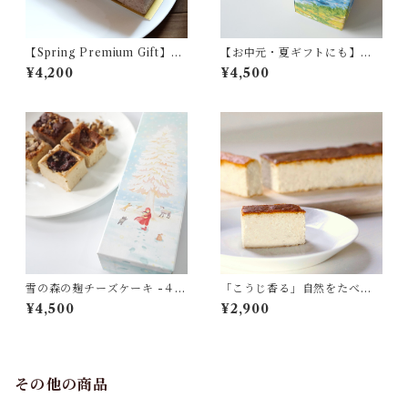
【Spring Premium Gift】フ
【お中元・夏ギフトにも】春
ァインカカオ＆いちじく の 麹
の棚田の麹チーズケーキ -春の
¥4,200
¥4,500
チーズケーキ（4~6人用）
４種つめ合わせBOX-
雪の森の麹チーズケーキ -４種
「こうじ香る」自然をたべる
つめ合わせBOX-
麹チーズケーキ 4~6人用
¥4,500
¥2,900
その他の商品